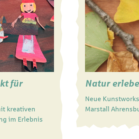
kt für
Natur erlebe
Neue Kunstworksh
t kreativen
Marstall Ahrensb
ng im Erlebnis