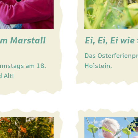
im Marstall
Ei, Ei, Ei wie 
Das Osterferienp
umstags am 18.
Holstein.
 Alt!